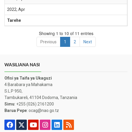
2022, Apr
Tarehe
Showing 1 to 10 of 11 entries
Previous
1
2
Next
WASILIANA NASI
Ofisi ya Taifa ya Ukaguzi
4 Barabara ya Mahakama
S.L.P 950,
Tambukareli, 41104 Dodoma, Tanzania
Simu
: +255 (026) 2161200
Barua Pepe
: ocag@nao.go.tz