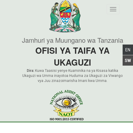
Toggle nav
Jamhuri ya Muungano wa Tanzania
OFISI YA TAIFA YA
UKAGUZI
Dira:
Kuwa Taasisi yenye Kuaminika na ya Kisasa katika
Ukaguzi wa Umma inayotoa Huduma za Ukaguzi za Viwango
vya Juu zinazoimarisha Imani kwa Umma.