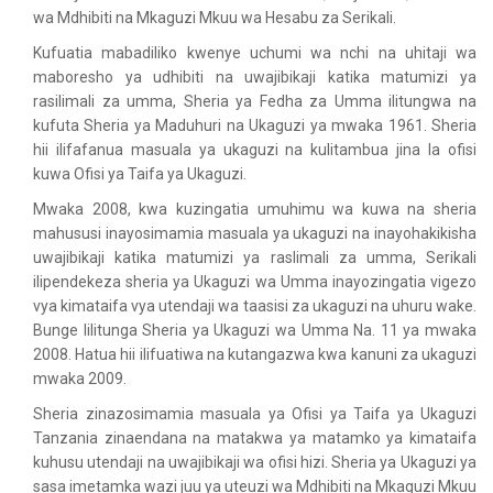
wa Mdhibiti na Mkaguzi Mkuu wa Hesabu za Serikali.
Kufuatia mabadiliko kwenye uchumi wa nchi na uhitaji wa
maboresho ya udhibiti na uwajibikaji katika matumizi ya
rasilimali za umma, Sheria ya Fedha za Umma ilitungwa na
kufuta Sheria ya Maduhuri na Ukaguzi ya mwaka 1961. Sheria
hii ilifafanua masuala ya ukaguzi na kulitambua jina la ofisi
kuwa Ofisi ya Taifa ya Ukaguzi.
Mwaka 2008, kwa kuzingatia umuhimu wa kuwa na sheria
mahususi inayosimamia masuala ya ukaguzi na inayohakikisha
uwajibikaji katika matumizi ya raslimali za umma, Serikali
ilipendekeza sheria ya Ukaguzi wa Umma inayozingatia vigezo
vya kimataifa vya utendaji wa taasisi za ukaguzi na uhuru wake.
Bunge lilitunga Sheria ya Ukaguzi wa Umma Na. 11 ya mwaka
2008. Hatua hii ilifuatiwa na kutangazwa kwa kanuni za ukaguzi
mwaka 2009.
Sheria zinazosimamia masuala ya Ofisi ya Taifa ya Ukaguzi
Tanzania zinaendana na matakwa ya matamko ya kimataifa
kuhusu utendaji na uwajibikaji wa ofisi hizi. Sheria ya Ukaguzi ya
sasa imetamka wazi juu ya uteuzi wa Mdhibiti na Mkaguzi Mkuu