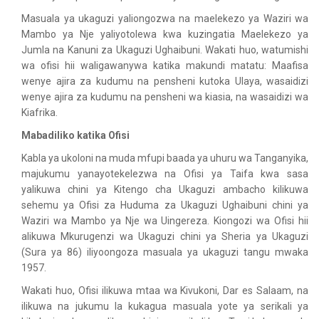
Masuala ya ukaguzi yaliongozwa na maelekezo ya Waziri wa
Mambo ya Nje yaliyotolewa kwa kuzingatia Maelekezo ya
Jumla na Kanuni za Ukaguzi Ughaibuni. Wakati huo, watumishi
wa ofisi hii waligawanywa katika makundi matatu: Maafisa
wenye ajira za kudumu na pensheni kutoka Ulaya, wasaidizi
wenye ajira za kudumu na pensheni wa kiasia, na wasaidizi wa
Kiafrika.
Mabadiliko katika Ofisi
Kabla ya ukoloni na muda mfupi baada ya uhuru wa Tanganyika,
majukumu yanayotekelezwa na Ofisi ya Taifa kwa sasa
yalikuwa chini ya Kitengo cha Ukaguzi ambacho kilikuwa
sehemu ya Ofisi za Huduma za Ukaguzi Ughaibuni chini ya
Waziri wa Mambo ya Nje wa Uingereza. Kiongozi wa Ofisi hii
alikuwa Mkurugenzi wa Ukaguzi chini ya Sheria ya Ukaguzi
(Sura ya 86) iliyoongoza masuala ya ukaguzi tangu mwaka
1957.
Wakati huo, Ofisi ilikuwa mtaa wa Kivukoni, Dar es Salaam, na
ilikuwa na jukumu la kukagua masuala yote ya serikali ya