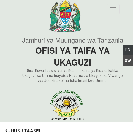
Toggle nav
Jamhuri ya Muungano wa Tanzania
OFISI YA TAIFA YA
UKAGUZI
Dira:
Kuwa Taasisi yenye Kuaminika na ya Kisasa katika
Ukaguzi wa Umma inayotoa Huduma za Ukaguzi za Viwango
vya Juu zinazoimarisha Imani kwa Umma.
KUHUSU TAASISI