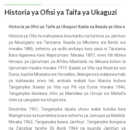
Historia ya Ofisi ya Taifa ya Ukaguzi
Historia ya Ofisi ya Taifa ya Ukaguzi Kabla na Baada ya Uhuru
Historia ya Ofisi hii inahusiana kwa karibu na historia ya Jamhuri
ya Muungano wa Tanzania. Baada ya Mkutano wa Berlin wa
mwaka 1885, sehemu ya ardhi ambayo kwa sasa ni Tanzania
Bara iligawiwa kwa Wajerumani. Mwaka 1897, eneo hili liliitwa
Himaya ya Ujerumani ya Afrika Mashariki na lilikuwa koloni la
Ujerumani mpaka mwaka 1919. Baada ya Vita vya Kwanza vya
Dunia, kupitia Mkataba wa Versailles, Waingereza walipewa haki
ya kulitawala eneo hili, ambalo wakati huo lilianza kuitwa
Tanganyika. Baada ya Vita vya Pili vya Dunia mwaka 1946,
Tanganyika iliwekwa chini ya Mamlaka ya Umoja wa Mataifa
chini ya uangalizi wa Uingereza.
Desemba 1961, Tanganyika ilipata uhuru wake kutoka kwa
Waingereza na kuendelea kuwa sehemu ya Jumuiya ya Madola.
Mwaka 1962, Tanganyika ikawa Jamhuri. Tanganyika iliungana
na Zanzibar tarehe 26 Aprili 1964 na kuunda Jamhuri ya