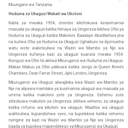
Muungano wa Tanzania.
Huduma za Ukaguzi Wakati wa Ukoloni
Kabla ya mwaka 1954, chombo kilichokuwa kinasimamia
masuala ya ukaguzi katika himaya za Uingereza kiliitwa Ofisi ya
Huduma za Ukaguzi katika Makoloni. Baadaye ilibadilishwa jina
na kuitwa Ofisi ya Huduma za Ukaguzi Ughaibuni na ilijumuisha
watu wote walioteuliwa na Waziri wa Mambo ya Nje wa
Uingereza kufanya kazi za ukaguzi kuanzia mwaka 1954.
Kiongozi wa Ofisi hii aliitwa Mkurugenzi wa Huduma za Ukaguzi.
Makao Makuu ya Ofisi yalikuwa katika Jengo la Queen Anne’s
Chambers, Dean Farrar Street, Jijini London, Uingereza.
Mkurugenzi wa Ukaguzi aliwajibika kwa Waziri wa Mambo ya
Nje na alipewa mamlaka ya kusimamia ukaguzi wa masuala ya
umma katika makoloni yote ya Uingereza. Sehemu zote
zilizokuwa makoloni ya Uingereza ziliitwa sehemu za ukaguzi
katika mfumo wa kikoloni wa ukaguzi. Maafisa wa ukaguzi
waliteuliwa, kupandishwa vyeo, na kupelekwa katika sehemu
nyingine za kazi na Waziri wa Mambo ya Nje wa Uingereza
baada ya kupokea mapendekezo ya Mkurugenzi wa Ukaguzi.