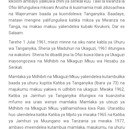
kikoloni ambayo yalikuwa chini ya serikali kuu. Tawi la kwanza la
Ofisi lilifunguliwa mkoani Arusha ili kusimamia mali zilizoachwa
na Wajerumani baada ya kuondolewa Tanganyika. Baadaye,
matawi mengine yalifunguliwa katika mikoa ya Mwanza na
Tanga, na makao makuu yaliendelea kubaki Kivukoni, Dar es
Salaam.
Tarehe 1 Julai 1961, miezi minne na siku nane kabla ya Uhuru
wa Tanganyika, Sheria ya Maduhuri na Ukaguzi, 1961 ilitungwa
na wakoloni. Sheria hii ilibadili jina la Ofisi kuwa Idara ya Ukaguzi
inayoongozwa na Mdhibiti na Mkaguzi Mkuu wa Hesabu za
Serikali.
Mamlaka ya Mdhibiti na Mkaguzi Mkuu yaliendelea kutambulika
baada ya uhuru kupitia Katiba ya Tanganyika (Ibara ya 73) na
majukumu makuu yakiwa ni udhibiti na ukaguzi. Mwaka 1962,
Katiba ya Jamhuri ya Tanganyika ilitungwa na kuanzisha
mfumo wa urais wenye mamlaka. Mamlaka ya uteuzi ya
Mdhibiti na Mkaguzi Mkuu yalihamishiwa kwa Rais. Utaratibu
huo uliendelea katika Katiba ya Mpito ya mwaka 1965 na Katiba
ya Jamhuri ya Muungano wa Tanzania ya mwaka 1977,
ambayo imeendelea kutambua mamlaka, majukumu, na uhuru