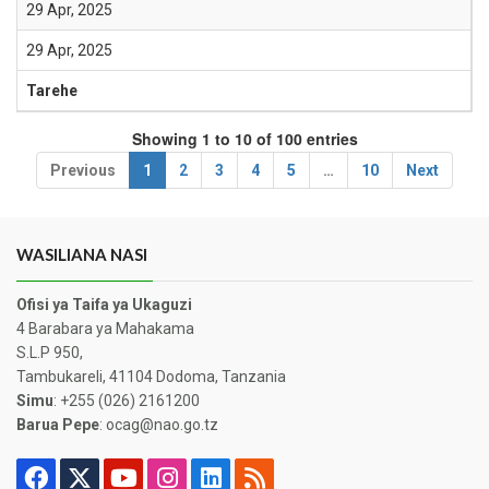
29 Apr, 2025
29 Apr, 2025
Tarehe
Showing 1 to 10 of 100 entries
Previous
1
2
3
4
5
…
10
Next
WASILIANA NASI
Ofisi ya Taifa ya Ukaguzi
4 Barabara ya Mahakama
S.L.P 950,
Tambukareli, 41104 Dodoma, Tanzania
Simu
: +255 (026) 2161200
Barua Pepe
: ocag@nao.go.tz