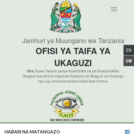
Toggle nav
Jamhuri ya Muungano wa Tanzania
OFISI YA TAIFA YA
UKAGUZI
Dira:
Kuwa Taasisi yenye Kuaminika na ya Kisasa katika
Ukaguzi wa Umma inayotoa Huduma za Ukaguzi za Viwango
vya Juu zinazoimarisha Imani kwa Umma.
HABARI NA MATANGAZO