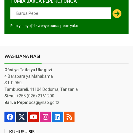
TUMIA BARUA PEPE KUJIUNGA
Pata yanayojiri kwenye barua pepe yako
WASILIANA NASI
Ofisi ya Taifa ya Ukaguzi
4 Barabara ya Mahakama
S.L.P 950,
Tambukareli, 41104 Dodoma, Tanzania
Simu
: +255 (026) 2161200
Barua Pepe
: ocag@nao.go.tz
KUHUSU SISI