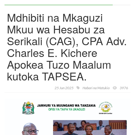
Mdhibiti na Mkaguzi
Mkuu wa Hesabu za
Serikali (CAG), CPA Adv.
Charles E. Kichere
Apokea Tuzo Maalum
kutoka TAPSEA.
25 Jun 2025
Habari na Matukio
3976