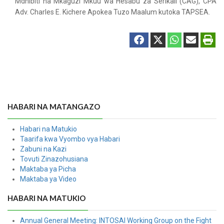
Mdhibiti na Mkaguzi Mkuu wa Hesabu za Serikali (CAG), CPA
Adv. Charles E. Kichere Apokea Tuzo Maalum kutoka TAPSEA.
HABARI NA MATANGAZO
Habari na Matukio
Taarifa kwa Vyombo vya Habari
Zabuni na Kazi
Tovuti Zinazohusiana
Maktaba ya Picha
Maktaba ya Video
HABARI NA MATUKIO
Annual General Meeting: INTOSAI Working Group on the Fight