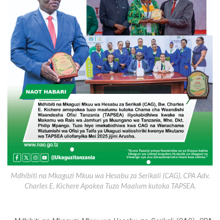
Mdhibiti na Mkaguzi Mkuu wa Hesabu za Serikali (CAG), CPA Adv.
Charles E. Kichere Apokea Tuzo Maalum kutoka TAPSEA.