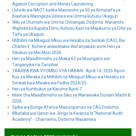
Against Corruption and Money Laundering.
Ushiriki wa NAOT katika Maonesho ya 50 ya Kimataifa ya
Biashara Waongeza Uelewa wa Umma kuhusu Ukaguzi.
Wiki ya Utumishi wa Umma Chinangali, Dodoma: Wananchi
Wajitokeza Kupata Elimu Kuhusu Kazi na Majukumu ya Ofisi ya
Taifa ya Ukaguzi.
Mdhibiti na Mkaguzi Mkuu wa Hesabu za Serikali (CAG), Bw.
Charles E. Kichere anawatakia Wafanyakazi wote Heri ya
Sikukuu ya Mei Mosi 2026.
Heri ya Maadhimisho ya Miaka 62 ya Muungano wa
Tanganyika na Zanzibar
TAARIFA KWA VYOMBO VYA HABARI : Aprili 14, 2026 Ripoti
Kuu za Mwaka za Mdhibiti na Mkaguzi Mkuu wa Hesabu za
Serikali kwa Mwaka wa Fedha 2024/25.
Heri ya Kumbukizi ya Karume Aprili 7
Kilele cha Maadhimisho ya Siku ya Wanawake Duniani Machi 8,
2026.
Spika wa Bunge Afanya Mazungumzo na CAG Dodoma.
Mkataba wa Ujenzi wa Jengo la Kwanza la “National Audit
Academy” - Chamwino, Dodoma Wasainiwa.