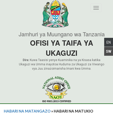
Toggle nav
Jamhuri ya Muungano wa Tanzania
OFISI YA TAIFA YA
UKAGUZI
Dira:
Kuwa Taasisi yenye Kuaminika na ya Kisasa katika
Ukaguzi wa Umma inayotoa Huduma za Ukaguzi za Viwango
vya Juu zinazoimarisha Imani kwa Umma.
HABARI NA MATANGAZO
» HABARI NA MATUKIO