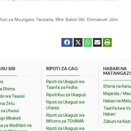
ri ya Muungano Tanzania, Mhe. Balozi Dkt. Emmanuel John
SU SISI
RIPOTI ZA CAG
HABARI NA
MATANGAZ
ia
Ripoti za Ukaguzi wa
Sheria na Kanu
Taarifa za Fedha
na Dhima
Majarida / Ma
Ripoti Kuu za Ukaguzi
o wa Taasisi
Habari na Matu
Ripoti za Ukaguzi wa
ma Zetu
Ufanisi
Taarifa kwa V
 za Ufanisi
Habari
Ripoti za Ukaguzi wa
go Mkakati
Mifumo ya TEHAMA
Zabuni na Kazi
a ya Wadhibiti na
Ripoti za Ukaguzi wa