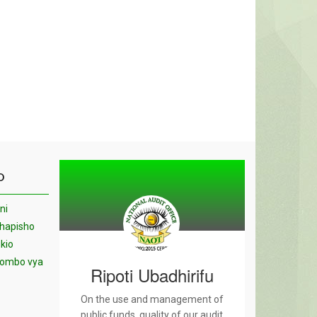
O
ni
chapisho
kio
yombo vya
Ripoti Ubadhirifu
On the use and management of
public funds, quality of our audit