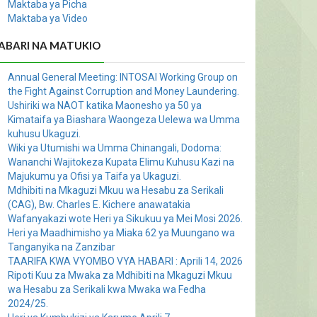
Maktaba ya Picha
Maktaba ya Video
ABARI NA MATUKIO
Annual General Meeting: INTOSAI Working Group on
the Fight Against Corruption and Money Laundering.
Ushiriki wa NAOT katika Maonesho ya 50 ya
Kimataifa ya Biashara Waongeza Uelewa wa Umma
kuhusu Ukaguzi.
Wiki ya Utumishi wa Umma Chinangali, Dodoma:
Wananchi Wajitokeza Kupata Elimu Kuhusu Kazi na
Majukumu ya Ofisi ya Taifa ya Ukaguzi.
Mdhibiti na Mkaguzi Mkuu wa Hesabu za Serikali
(CAG), Bw. Charles E. Kichere anawatakia
Wafanyakazi wote Heri ya Sikukuu ya Mei Mosi 2026.
Heri ya Maadhimisho ya Miaka 62 ya Muungano wa
Tanganyika na Zanzibar
TAARIFA KWA VYOMBO VYA HABARI : Aprili 14, 2026
Ripoti Kuu za Mwaka za Mdhibiti na Mkaguzi Mkuu
wa Hesabu za Serikali kwa Mwaka wa Fedha
2024/25.