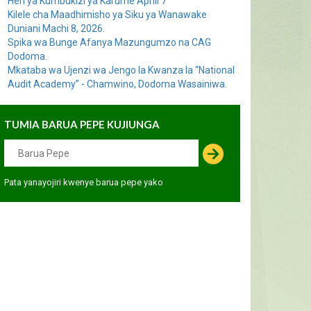
Heri ya Kumbukizi ya Karume Aprili 7
Kilele cha Maadhimisho ya Siku ya Wanawake
Duniani Machi 8, 2026.
Spika wa Bunge Afanya Mazungumzo na CAG
Dodoma.
Mkataba wa Ujenzi wa Jengo la Kwanza la “National
Audit Academy” - Chamwino, Dodoma Wasainiwa.
TUMIA BARUA PEPE KUJIUNGA
Pata yanayojiri kwenye barua pepe yako