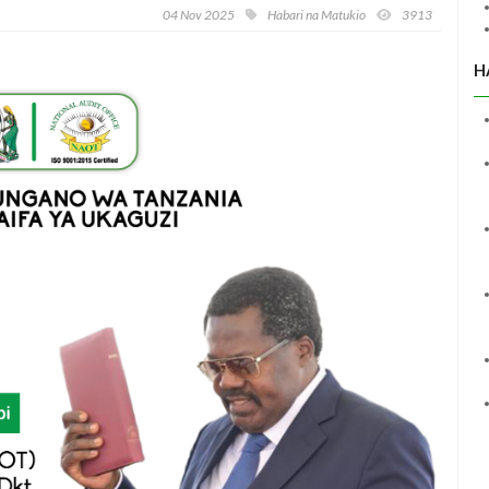
04 Nov 2025
Habari na Matukio
3913
H