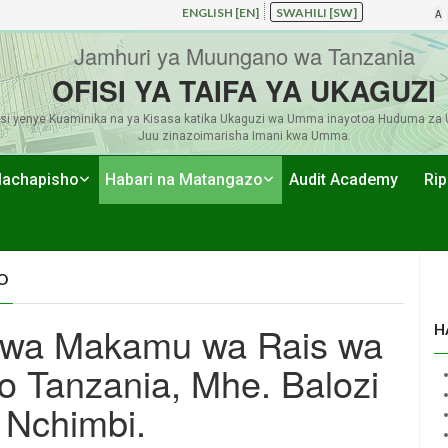
ENGLISH [EN]
SWAHILI [SW]
A
Jamhuri ya Muungano wa Tanzania
OFISI YA TAIFA YA UKAGUZI
si yenye Kuaminika na ya Kisasa katika Ukaguzi wa Umma inayotoa Huduma za 
Juu zinazoimarisha Imani kwa Umma.
achapisho
Habari na Matangazo
Audit Academy
Rip
O
kwa Makamu wa Rais wa
H
 Tanzania, Mhe. Balozi
 Nchimbi.