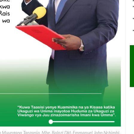
 Muungano Tanzania, Mhe. Balozi Dkt. Emmanuel John Nchimbi.