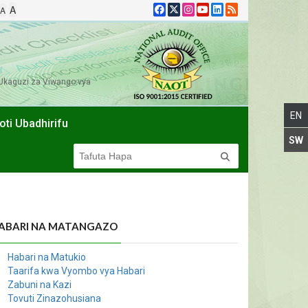
A
A
Ukaguzi za Viwango vya
oti Ubadhirifu
ABARI NA MATANGAZO
Habari na Matukio
Taarifa kwa Vyombo vya Habari
Zabuni na Kazi
Tovuti Zinazohusiana