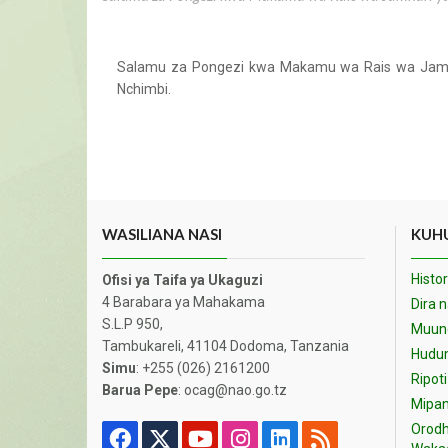
Salamu za Pongezi kwa Makamu wa Rais wa Jamhu
Nchimbi.
WASILIANA NASI
KUHU
Histor
Ofisi ya Taifa ya Ukaguzi
4 Barabara ya Mahakama
Dira 
S.L.P 950,
Muund
Tambukareli, 41104 Dodoma, Tanzania
Hudu
Simu
: +255 (026) 2161200
Ripoti
Barua Pepe
: ocag@nao.go.tz
Mipan
Orodh