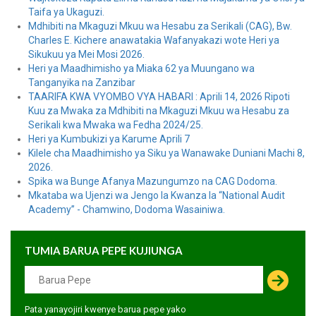
Taifa ya Ukaguzi.
Mdhibiti na Mkaguzi Mkuu wa Hesabu za Serikali (CAG), Bw.
Charles E. Kichere anawatakia Wafanyakazi wote Heri ya
Sikukuu ya Mei Mosi 2026.
Heri ya Maadhimisho ya Miaka 62 ya Muungano wa
Tanganyika na Zanzibar
TAARIFA KWA VYOMBO VYA HABARI : Aprili 14, 2026 Ripoti
Kuu za Mwaka za Mdhibiti na Mkaguzi Mkuu wa Hesabu za
Serikali kwa Mwaka wa Fedha 2024/25.
Heri ya Kumbukizi ya Karume Aprili 7
Kilele cha Maadhimisho ya Siku ya Wanawake Duniani Machi 8,
2026.
Spika wa Bunge Afanya Mazungumzo na CAG Dodoma.
Mkataba wa Ujenzi wa Jengo la Kwanza la “National Audit
Academy” - Chamwino, Dodoma Wasainiwa.
TUMIA BARUA PEPE KUJIUNGA
Pata yanayojiri kwenye barua pepe yako