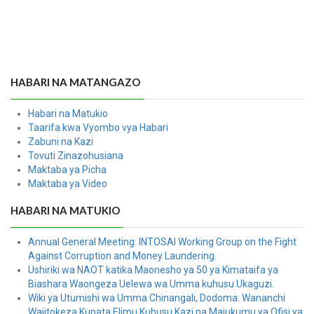
HABARI NA MATANGAZO
Habari na Matukio
Taarifa kwa Vyombo vya Habari
Zabuni na Kazi
Tovuti Zinazohusiana
Maktaba ya Picha
Maktaba ya Video
HABARI NA MATUKIO
Annual General Meeting: INTOSAI Working Group on the Fight
Against Corruption and Money Laundering.
Ushiriki wa NAOT katika Maonesho ya 50 ya Kimataifa ya
Biashara Waongeza Uelewa wa Umma kuhusu Ukaguzi.
Wiki ya Utumishi wa Umma Chinangali, Dodoma: Wananchi
Wajitokeza Kupata Elimu Kuhusu Kazi na Majukumu ya Ofisi ya