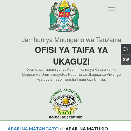
Toggle nav
Jamhuri ya Muungano wa Tanzania
OFISI YA TAIFA YA
UKAGUZI
Dira:
Kuwa Taasisi yenye Kuaminika na ya Kisasa katika
Ukaguzi wa Umma inayotoa Huduma za Ukaguzi za Viwango
vya Juu zinazoimarisha Imani kwa Umma.
HABARI NA MATANGAZO
» HABARI NA MATUKIO