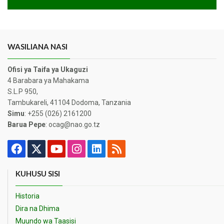
WASILIANA NASI
Ofisi ya Taifa ya Ukaguzi
4 Barabara ya Mahakama
S.L.P 950,
Tambukareli, 41104 Dodoma, Tanzania
Simu
: +255 (026) 2161200
Barua Pepe
: ocag@nao.go.tz
KUHUSU SISI
Historia
Dira na Dhima
Muundo wa Taasisi