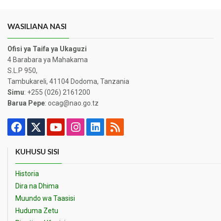
WASILIANA NASI
Ofisi ya Taifa ya Ukaguzi
4 Barabara ya Mahakama
S.L.P 950,
Tambukareli, 41104 Dodoma, Tanzania
Simu
: +255 (026) 2161200
Barua Pepe
: ocag@nao.go.tz
KUHUSU SISI
Historia
Dira na Dhima
Muundo wa Taasisi
Huduma Zetu