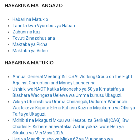
HABARI NA MATANGAZO
Habari na Matukio
Taarifa kwa Vyombo vya Habari
Zabuni na Kazi
Tovuti Zinazohusiana
Maktaba ya Picha
Maktaba ya Video
HABARI NA MATUKIO
Annual General Meeting: INTOSAI Working Group on the Fight
Against Corruption and Money Laundering.
Ushiriki wa NAOT katika Maonesho ya 50 ya Kimataifa ya
Biashara Waongeza Uelewa wa Umma kuhusu Ukaguzi.
Wiki ya Utumishi wa Umma Chinangali, Dodoma: Wananchi
Wajitokeza Kupata Elimu Kuhusu Kazi na Majukumu ya Ofisi ya
Taifa ya Ukaguzi.
Mdhibiti na Mkaguzi Mkuu wa Hesabu za Serikali (CAG), Bw.
Charles E. Kichere anawatakia Wafanyakazi wote Heri ya
Sikukuu ya Mei Mosi 2026.
Heri ya Maadhimisho ya Miaka 62 ya Muungano wa