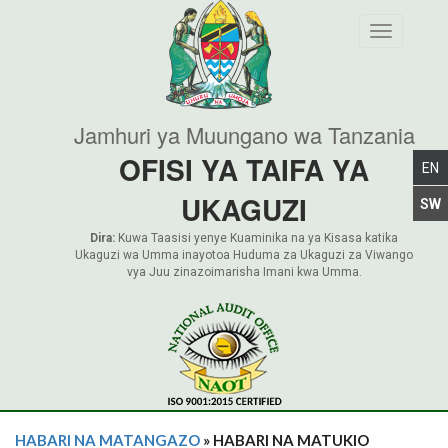
Toggle nav
Jamhuri ya Muungano wa Tanzania
OFISI YA TAIFA YA
UKAGUZI
Dira:
Kuwa Taasisi yenye Kuaminika na ya Kisasa katika
Ukaguzi wa Umma inayotoa Huduma za Ukaguzi za Viwango
vya Juu zinazoimarisha Imani kwa Umma.
HABARI NA MATANGAZO
» HABARI NA MATUKIO