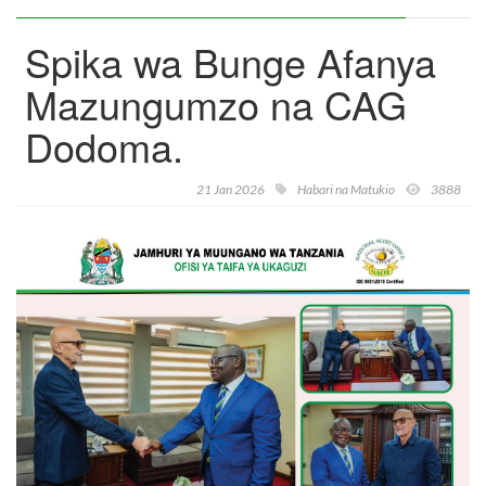
Spika wa Bunge Afanya
Mazungumzo na CAG
Dodoma.
21 Jan 2026
Habari na Matukio
3888