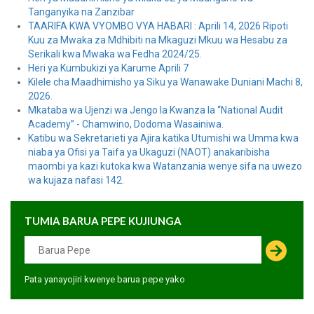
Tanganyika na Zanzibar
TAARIFA KWA VYOMBO VYA HABARI : Aprili 14, 2026 Ripoti
Kuu za Mwaka za Mdhibiti na Mkaguzi Mkuu wa Hesabu za
Serikali kwa Mwaka wa Fedha 2024/25.
Heri ya Kumbukizi ya Karume Aprili 7
Kilele cha Maadhimisho ya Siku ya Wanawake Duniani Machi 8,
2026.
Mkataba wa Ujenzi wa Jengo la Kwanza la “National Audit
Academy” - Chamwino, Dodoma Wasainiwa.
Katibu wa Sekretarieti ya Ajira katika Utumishi wa Umma kwa
niaba ya Ofisi ya Taifa ya Ukaguzi (NAOT) anakaribisha
maombi ya kazi kutoka kwa Watanzania wenye sifa na uwezo
wa kujaza nafasi 142.
TUMIA BARUA PEPE KUJIUNGA
Pata yanayojiri kwenye barua pepe yako