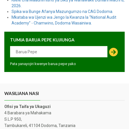
Kilele cha Maadhimisho ya Siku ya Wanawake Duniani Machi 8,
2026.
Spika wa Bunge Afanya Mazungumzo na CAG Dodoma.
Mkataba wa Ujenzi wa Jengo la Kwanza la “National Audit
Academy” - Chamwino, Dodoma Wasainiwa.
TUMIA BARUA PEPE KUJIUNGA
Pata yanayojiri kwenye barua pepe yako
WASILIANA NASI
Ofisi ya Taifa ya Ukaguzi
4 Barabara ya Mahakama
S.L.P 950,
Tambukareli, 41104 Dodoma, Tanzania