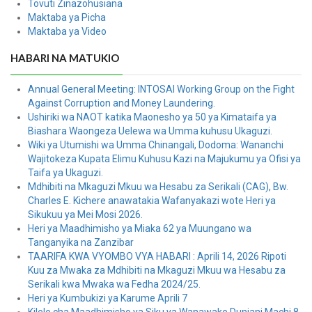
Tovuti Zinazohusiana
Maktaba ya Picha
Maktaba ya Video
HABARI NA MATUKIO
Annual General Meeting: INTOSAI Working Group on the Fight
Against Corruption and Money Laundering.
Ushiriki wa NAOT katika Maonesho ya 50 ya Kimataifa ya
Biashara Waongeza Uelewa wa Umma kuhusu Ukaguzi.
Wiki ya Utumishi wa Umma Chinangali, Dodoma: Wananchi
Wajitokeza Kupata Elimu Kuhusu Kazi na Majukumu ya Ofisi ya
Taifa ya Ukaguzi.
Mdhibiti na Mkaguzi Mkuu wa Hesabu za Serikali (CAG), Bw.
Charles E. Kichere anawatakia Wafanyakazi wote Heri ya
Sikukuu ya Mei Mosi 2026.
Heri ya Maadhimisho ya Miaka 62 ya Muungano wa
Tanganyika na Zanzibar
TAARIFA KWA VYOMBO VYA HABARI : Aprili 14, 2026 Ripoti
Kuu za Mwaka za Mdhibiti na Mkaguzi Mkuu wa Hesabu za
Serikali kwa Mwaka wa Fedha 2024/25.
Heri ya Kumbukizi ya Karume Aprili 7