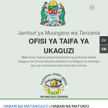
Toggle nav
Jamhuri ya Muungano wa Tanzania
OFISI YA TAIFA YA
UKAGUZI
Dira:
Kuwa Taasisi yenye Kuaminika na ya Kisasa katika
Ukaguzi wa Umma inayotoa Huduma za Ukaguzi za Viwango
vya Juu zinazoimarisha Imani kwa Umma.
HABARI NA MATANGAZO
» HABARI NA MATUKIO