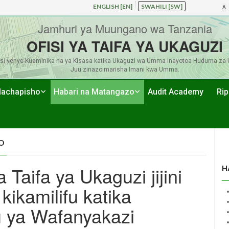
ENGLISH [EN]
SWAHILI [SW]
A
Jamhuri ya Muungano wa Tanzania
OFISI YA TAIFA YA UKAGUZI
si yenye Kuaminika na ya Kisasa katika Ukaguzi wa Umma inayotoa Huduma za 
Juu zinazoimarisha Imani kwa Umma.
achapisho
Habari na Matangazo
Audit Academy
Rip
O
 Taifa ya Ukaguzi jijini
H
ikamilifu katika
 ya Wafanyakazi