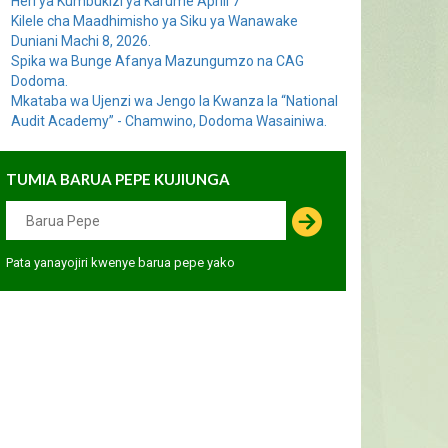
Heri ya Kumbukizi ya Karume Aprili 7
Kilele cha Maadhimisho ya Siku ya Wanawake
Duniani Machi 8, 2026.
Spika wa Bunge Afanya Mazungumzo na CAG
Dodoma.
Mkataba wa Ujenzi wa Jengo la Kwanza la “National
Audit Academy” - Chamwino, Dodoma Wasainiwa.
TUMIA BARUA PEPE KUJIUNGA
Pata yanayojiri kwenye barua pepe yako