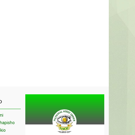
O
ni
chapisho
kio