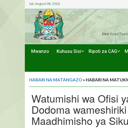
Sat, August 08, 2026
Dira:
Kuwa Taasi
Mwanzo
Kuhusu Sisi
Ripoti za CAG
M
HABARI NA MATANGAZO
» HABARI NA MATUKI
Watumishi wa Ofisi ya
Dodoma wameshiriki k
Maadhimisho ya Siku