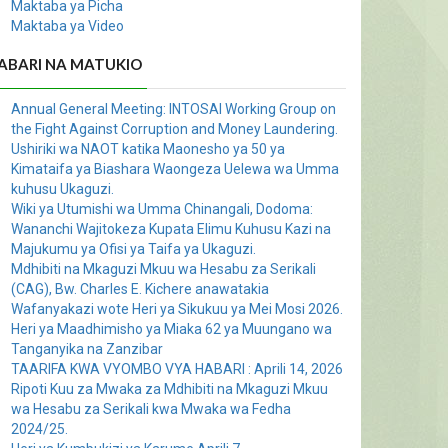
Maktaba ya Picha
Maktaba ya Video
ABARI NA MATUKIO
Annual General Meeting: INTOSAI Working Group on
the Fight Against Corruption and Money Laundering.
Ushiriki wa NAOT katika Maonesho ya 50 ya
Kimataifa ya Biashara Waongeza Uelewa wa Umma
kuhusu Ukaguzi.
Wiki ya Utumishi wa Umma Chinangali, Dodoma:
Wananchi Wajitokeza Kupata Elimu Kuhusu Kazi na
Majukumu ya Ofisi ya Taifa ya Ukaguzi.
Mdhibiti na Mkaguzi Mkuu wa Hesabu za Serikali
(CAG), Bw. Charles E. Kichere anawatakia
Wafanyakazi wote Heri ya Sikukuu ya Mei Mosi 2026.
Heri ya Maadhimisho ya Miaka 62 ya Muungano wa
Tanganyika na Zanzibar
TAARIFA KWA VYOMBO VYA HABARI : Aprili 14, 2026
Ripoti Kuu za Mwaka za Mdhibiti na Mkaguzi Mkuu
wa Hesabu za Serikali kwa Mwaka wa Fedha
2024/25.