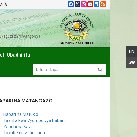
A
A
Ukaguzi za Viwango vya
oti Ubadhirifu
ABARI NA MATANGAZO
Habari na Matukio
Taarifa kwa Vyombo vya Habari
Zabuni na Kazi
Tovuti Zinazohusiana