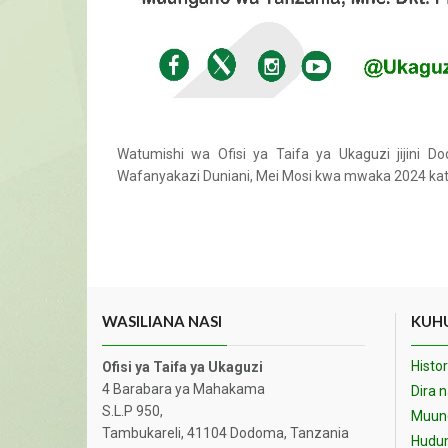
Watumishi wa Ofisi ya Taifa ya Ukaguzi jijini D
Wafanyakazi Duniani, Mei Mosi kwa mwaka 2024 kati
WASILIANA NASI
KUHU
Histor
Ofisi ya Taifa ya Ukaguzi
4 Barabara ya Mahakama
Dira 
S.L.P 950,
Muund
Tambukareli, 41104 Dodoma, Tanzania
Hudu