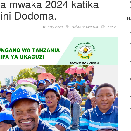
wa mwaka 2024 katika
jini Dodoma.
H
01 May 2024
Habari na Matukio
4852