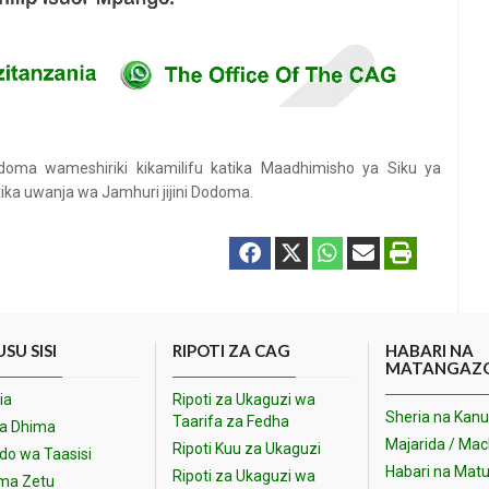
odoma wameshiriki kikamilifu katika Maadhimisho ya Siku ya
ka uwanja wa Jamhuri jijini Dodoma.
SU SISI
RIPOTI ZA CAG
HABARI NA
MATANGAZ
ia
Ripoti za Ukaguzi wa
Sheria na Kanu
Taarifa za Fedha
na Dhima
Majarida / Ma
Ripoti Kuu za Ukaguzi
o wa Taasisi
Habari na Matu
Ripoti za Ukaguzi wa
ma Zetu