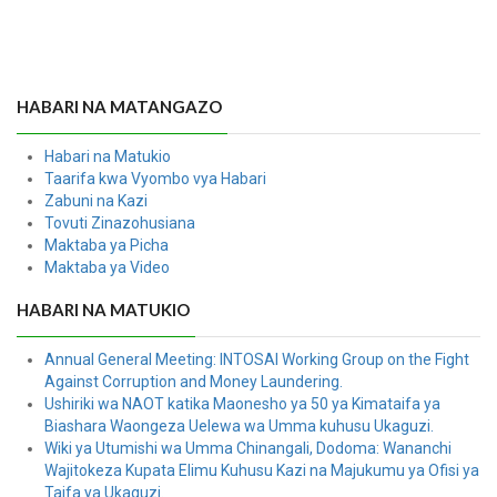
HABARI NA MATANGAZO
Habari na Matukio
Taarifa kwa Vyombo vya Habari
Zabuni na Kazi
Tovuti Zinazohusiana
Maktaba ya Picha
Maktaba ya Video
HABARI NA MATUKIO
Annual General Meeting: INTOSAI Working Group on the Fight
Against Corruption and Money Laundering.
Ushiriki wa NAOT katika Maonesho ya 50 ya Kimataifa ya
Biashara Waongeza Uelewa wa Umma kuhusu Ukaguzi.
Wiki ya Utumishi wa Umma Chinangali, Dodoma: Wananchi
Wajitokeza Kupata Elimu Kuhusu Kazi na Majukumu ya Ofisi ya
Taifa ya Ukaguzi.