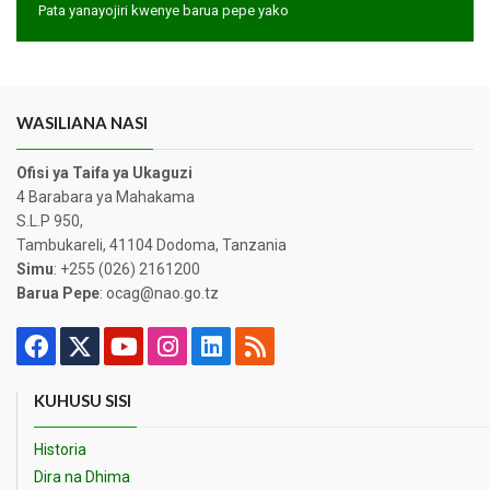
Pata yanayojiri kwenye barua pepe yako
WASILIANA NASI
Ofisi ya Taifa ya Ukaguzi
4 Barabara ya Mahakama
S.L.P 950,
Tambukareli, 41104 Dodoma, Tanzania
Simu
: +255 (026) 2161200
Barua Pepe
: ocag@nao.go.tz
KUHUSU SISI
Historia
Dira na Dhima