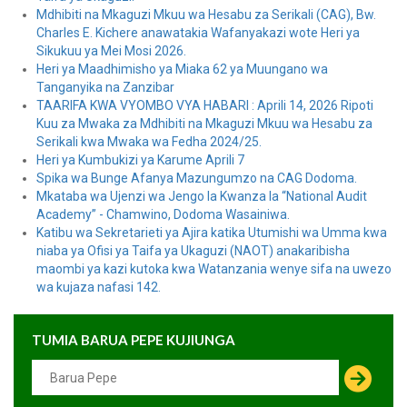
Mdhibiti na Mkaguzi Mkuu wa Hesabu za Serikali (CAG), Bw.
Charles E. Kichere anawatakia Wafanyakazi wote Heri ya
Sikukuu ya Mei Mosi 2026.
Heri ya Maadhimisho ya Miaka 62 ya Muungano wa
Tanganyika na Zanzibar
TAARIFA KWA VYOMBO VYA HABARI : Aprili 14, 2026 Ripoti
Kuu za Mwaka za Mdhibiti na Mkaguzi Mkuu wa Hesabu za
Serikali kwa Mwaka wa Fedha 2024/25.
Heri ya Kumbukizi ya Karume Aprili 7
Spika wa Bunge Afanya Mazungumzo na CAG Dodoma.
Mkataba wa Ujenzi wa Jengo la Kwanza la “National Audit
Academy” - Chamwino, Dodoma Wasainiwa.
Katibu wa Sekretarieti ya Ajira katika Utumishi wa Umma kwa
niaba ya Ofisi ya Taifa ya Ukaguzi (NAOT) anakaribisha
maombi ya kazi kutoka kwa Watanzania wenye sifa na uwezo
wa kujaza nafasi 142.
TUMIA BARUA PEPE KUJIUNGA