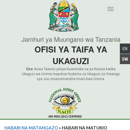
Toggle nav
Jamhuri ya Muungano wa Tanzania
OFISI YA TAIFA YA
UKAGUZI
Dira:
Kuwa Taasisi yenye Kuaminika na ya Kisasa katika
Ukaguzi wa Umma inayotoa Huduma za Ukaguzi za Viwango
vya Juu zinazoimarisha Imani kwa Umma.
HABARI NA MATANGAZO
» HABARI NA MATUKIO